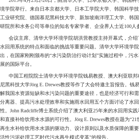
2015年4月23日-26日，由清华大学、日本京都大学、韩国科学技术院联合
境学院举行。来自日本京都大学、日本工学院大学、韩国科学技
工业研究院、德国慕尼黑科技大学、新加坡南洋理工大学、韩国
研院所和水务公司等单位的知名专家学者、企业界人士近100人
会议主席、清华大学环境学院胡洪营教授主持开幕式，介绍
水回用系统的特点和面临的挑战等重要问题。清华大学环境学院
出，在国家刚刚颁布的“水污染防治行动计划”实施过程中，污
展的国际平台。
中国工程院院士清华大学环境学院钱易教授、澳大利亚联邦科学与
尼黑科技大学Jörg E. Drewes教授等作了大会特邀主旨
解我国水资源短缺和水污染问题的重要途径，也是经济可行和需
分离器、提高污水处理效率和实施雨水回用五个方面讨论了水回
性。John Radcliffe博士系统介绍了澳大利亚25年来
和直接补给饮用水水源的可行性。Jörg E.
Drewes教授在题
再生水补给饮用水水源的驱动力、设计原则以及水质保障的重要
活性污泥处理工艺时代污水再生模式变革”的报告。