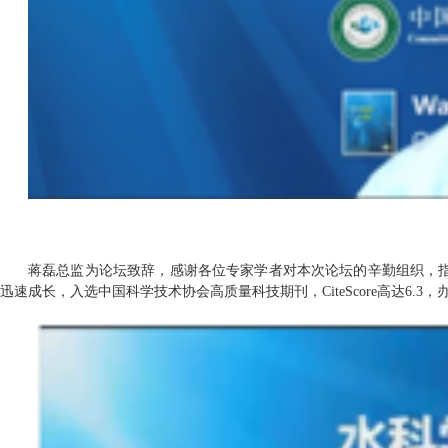
蒋磊总监为论坛致辞，感谢各位专家学者对本次论坛的辛勤组织，
迅速成长，入选中国科学技术协会高质量科技期刊，
CiteScore
高达
6.3
，